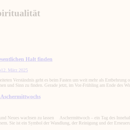
ritualität
sentlichen Halt finden
o
12. März 2025
eten Verständnis geht es beim Fasten um weit mehr als Entbehrung od
nnen und Sinn zu finden. Gerade jetzt, im Vor-Frühling am Ende des W
 Aschermittwochs
nen und Neues wachsen zu lassen Aschermittwoch – ein Tag des Inneha
genem. Sie ist ein Symbol der Wandlung, der Reinigung und der Erneue