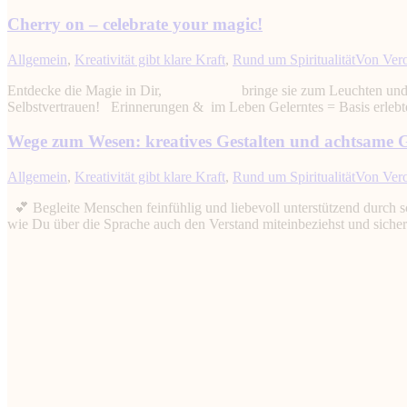
Cherry on – celebrate your magic!
Allgemein
,
Kreativität gibt klare Kraft
,
Rund um Spiritualität
Von
Ver
Entdecke die Magie in Dir, bringe sie zum Leuchten und entfess
Selbstvertrauen! Erinnerungen & im Leben Gelerntes = Basis erleb
Wege zum Wesen: kreatives Gestalten und achtsame 
Allgemein
,
Kreativität gibt klare Kraft
,
Rund um Spiritualität
Von
Ver
💕 Begleite Menschen feinfühlig und liebevoll unterstützend durch s
wie Du über die Sprache auch den Verstand miteinbeziehst und sich