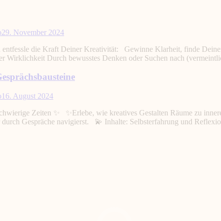
o
29. November 2024
le die Kraft Deiner Kreativität: Gewinne Klarheit, finde Deinen
ter Wirklichkeit Durch bewusstes Denken oder Suchen nach (vermeint
Gesprächsbausteine
o
16. August 2024
chwierige Zeiten ✨ ✨Erlebe, wie kreatives Gestalten Räume zu inneren
er durch Gespräche navigierst. 💫 Inhalte: Selbsterfahrung und Refl