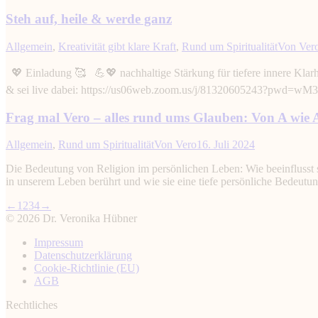
Steh auf, heile & werde ganz
Allgemein
,
Kreativität gibt klare Kraft
,
Rund um Spiritualität
Von
Ver
💖 Einladung 🥰 💪💖 nachhaltige Stärkung für tiefere innere Klar
& sei live dabei: https://us06web.zoom.us/j/81320605243?pwd
Frag mal Vero – alles rund ums Glauben: Von A wie A
Allgemein
,
Rund um Spiritualität
Von
Vero
16. Juli 2024
Die Bedeutung von Religion im persönlichen Leben: Wie beeinflusst s
in unserem Leben berührt und wie sie eine tiefe persönliche Bedeutu
←
1
2
3
4
→
© 2026 Dr. Veronika Hübner
Impressum
Datenschutz­erklärung
Cookie-Richtlinie (EU)
AGB
Rechtliches