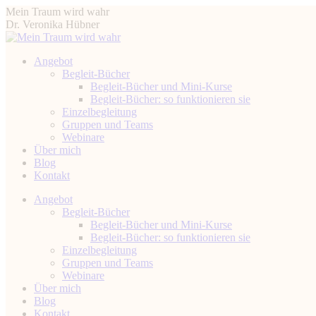
Zum
Mein Traum wird wahr
Inhalt
Dr. Veronika Hübner
springen
Angebot
Begleit-Bücher
Begleit-Bücher und Mini-Kurse
Begleit-Bücher: so funktionieren sie
Einzelbegleitung
Gruppen und Teams
Webinare
Über mich
Blog
Kontakt
Instagram
Facebook
YouTube
Linkedin
Angebot
page
page
page
page
Begleit-Bücher
opens
opens
opens
opens
Begleit-Bücher und Mini-Kurse
in
in
in
in
Begleit-Bücher: so funktionieren sie
new
new
new
new
Einzelbegleitung
window
window
window
window
Gruppen und Teams
Webinare
Über mich
Blog
Kontakt