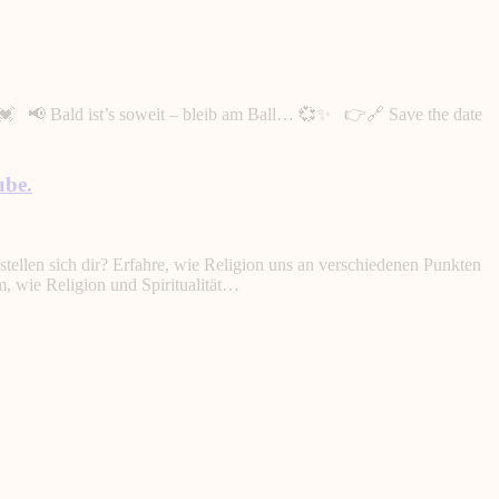
💫💓 📢 Bald ist’s soweit – bleib am Ball… 💞✨ 👉🔗 Save the date
ube.
tellen sich dir? Erfahre, wie Religion uns an verschiedenen Punkten
, wie Religion und Spiritualität…