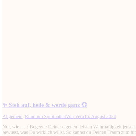
✨ Steh auf, heile & werde ganz 💞
Allgemein
,
Rund um Spiritualität
Von
Vero
16. August 2024
Nur, wie … ? Begegne Deiner eigenen tiefsten Wahrhaftigkeit jenseits 
bewusst, was Du wirklich willst. So kannst du Deinen Traum zum für D