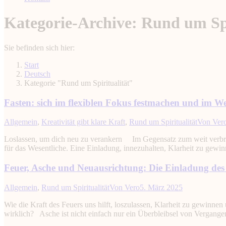
Kategorie-Archive:
Rund um Spi
Sie befinden sich hier:
Start
Deutsch
Kategorie "Rund um Spiritualität"
Fasten: sich im flexiblen Fokus festmachen und im We
Allgemein
,
Kreativität gibt klare Kraft
,
Rund um Spiritualität
Von
Ver
Loslassen, um dich neu zu verankern Im Gegensatz zum weit verbreit
für das Wesentliche. Eine Einladung, innezuhalten, Klarheit zu gewi
Feuer, Asche und Neuausrichtung: Die Einladung des
Allgemein
,
Rund um Spiritualität
Von
Vero
5. März 2025
Wie die Kraft des Feuers uns hilft, loszulassen, Klarheit zu gewin
wirklich? Asche ist nicht einfach nur ein Überbleibsel von Vergan