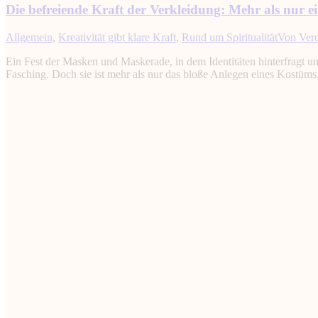
Die befreiende Kraft der Verkleidung: Mehr als nur ei
Allgemein
,
Kreativität gibt klare Kraft
,
Rund um Spiritualität
Von
Ver
Ein Fest der Masken und Maskerade, in dem Identitäten hinterfragt un
Fasching. Doch sie ist mehr als nur das bloße Anlegen eines Kostüms.