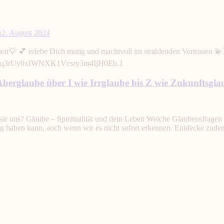
o
2. August 2024
heit💡 💕 erlebe Dich mutig und machtvoll im strahlenden Vertrauen 
=wM3q3rUy0xfWNXK1Vcsry3m4IjH0Eb.1
berglaube über I wie Irrglaube bis Z wie Zukunftsgla
ie uns? Glaube – Spiritualität und dein Leben Welche Glaubensfragen s
ng haben kann, auch wenn wir es nicht sofort erkennen. Entdecke zudem