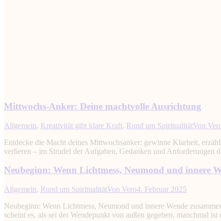
Mittwochs-Anker: Deine machtvolle Ausrichtung
Allgemein
,
Kreativität gibt klare Kraft
,
Rund um Spiritualität
Von
Ver
Entdecke die Macht deines Mittwochsanker: gewinne Klarheit, erzähle 
verlieren – im Strudel der Aufgaben, Gedanken und Anforderungen d
Neubeginn: Wenn Lichtmess, Neumond und innere
Allgemein
,
Rund um Spiritualität
Von
Vero
4. Februar 2025
Neubeginn: Wenn Lichtmess, Neumond und innere Wende zusammenkomm
scheint es, als sei der Wendepunkt von außen gegeben, manchmal ist 