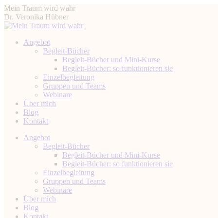
Zum
Mein Traum wird wahr
Inhalt
Dr. Veronika Hübner
springen
Angebot
Begleit-Bücher
Begleit-Bücher und Mini-Kurse
Begleit-Bücher: so funktionieren sie
Einzelbegleitung
Gruppen und Teams
Webinare
Über mich
Blog
Kontakt
Instagram
Facebook
YouTube
Linkedin
Angebot
page
page
page
page
Begleit-Bücher
opens
opens
opens
opens
Begleit-Bücher und Mini-Kurse
in
in
in
in
Begleit-Bücher: so funktionieren sie
new
new
new
new
Einzelbegleitung
window
window
window
window
Gruppen und Teams
Webinare
Über mich
Blog
Kontakt