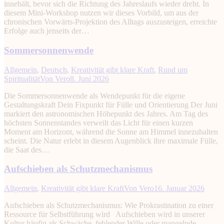
innehält, bevor sich die Richtung des Jahreslaufs wieder dreht. In
diesem Mini-Workshop nutzen wir dieses Vorbild, um aus der
chronischen Vorwärts-Projektion des Alltags auszusteigen, erreichte
Erfolge auch jenseits der…
Sommersonnenwende
Allgemein
,
Deutsch
,
Kreativität gibt klare Kraft
,
Rund um
Spiritualität
Von
Vero
8. Juni 2026
Die Sommersonnenwende als Wendepunkt für die eigene
Gestaltungskraft Dein Fixpunkt für Fülle und Orientierung Der Juni
markiert den astronomischen Höhepunkt des Jahres. Am Tag des
höchsten Sonnenstandes verweilt das Licht für einen kurzen
Moment am Horizont, während die Sonne am Himmel innezuhalten
scheint. Die Natur erlebt in diesem Augenblick ihre maximale Fülle,
die Saat des…
Aufschieben als Schutzmechanismus
Allgemein
,
Kreativität gibt klare Kraft
Von
Vero
16. Januar 2026
Aufschieben als Schutzmechanismus: Wie Prokrastination zu einer
Ressource für Selbstführung wird Aufschieben wird in unserer
Kultur häufig als Schwäche, fehlender Wille oder mangelnde