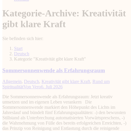
Kategorie-Archive:
Kreativität
gibt klare Kraft
Sie befinden sich hier:
Start
Deutsch
Kategorie "Kreativität gibt klare Kraft"
Sommersonnenwende als Erfahrungsraum
Allgemein
,
Deutsch
,
Kreativität gibt klare Kraft
,
Rund um
Spiritualität
Von
Vero
6. Juli 2026
Die Sommersonnenwende als Erfahrungsraum: Jetzt kreativ
umsetzen und im eigenen Leben verankern Die
Sommersonnenwende markiert den Höhepunkt des Lichts im
Jahreslauf und bündelt fünf Erfahrungsqualitäten: -) den bewussten
Stillstand als Unterbrechung automatisierten Vorwärtspreschens, -)
die Wahrnehmung von Fülle des bereits erfolgreichen Erreichten, -)
das Prinzip von Reinigung und Entlastung durch die reinigende