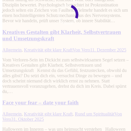
Disziplin bewertet. Psychologisch betrachtet ist Prokrastination
jedoch selten ein Zeichen von Faulheit. Vielmehr handelt es sich um
einen hochintelligenten Schutzmechanismus des Nervensystems.
Bevor wir handeln, prüft unser System, ob innere Stabilität…
Kreatives Gestalten gibt Klarheit, Selbstvertrauen
und Umsetzungskraft
Allgemein
,
Kreativität gibt klare Kraft
Von
Vero
11. Dezember 2025
Vom Verloren-Sein im Dickicht zum selbstwirksamen Segel setzen –
Kreatives Gestalten gibt Klarheit, Selbstvertrauen und
Umsetzungskraft Kennst du das Gefühl, festzustecken, obwohl du
alles gibst? Du setzt dich ein, versuchst Dinge zu bewegen – und
doch scheint niemand dich wirklich ernst zu nehmen. Statt
vertrauensvoll voranzugehen, drehst du dich im Kreis. Dabei spürst
du,…
Face your fear – date your faith
Allgemein
,
Kreativität gibt klare Kraft
,
Rund um Spiritualität
Von
Vero
31. Oktober 2025
Halloween im Inneren – was uns heimsucht verstehen Halloween