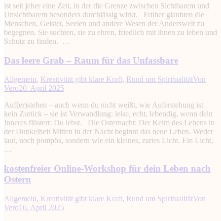
ist seit jeher eine Zeit, in der die Grenze zwischen Sichtbarem und
Unsichtbarem besonders durchlässig wirkt. Früher glaubten die
Menschen, Geister, Seelen und andere Wesen der Anderswelt zu
begegnen. Sie suchten, sie zu ehren, friedlich mit ihnen zu leben und
Schutz zu finden. …
Das leere Grab – Raum für das Unfassbare
Allgemein
,
Kreativität gibt klare Kraft
,
Rund um Spiritualität
Von
Vero
20. April 2025
Auf(er)stehen – auch wenn du nicht weißt, wie Auferstehung ist
kein Zurück – sie ist Verwandlung: leise, echt, lebendig, wenn dein
Inneres flüstert: Du lebst. Die Osternacht: Der Keim des Lebens in
der Dunkelheit Mitten in der Nacht beginnt das neue Leben. Weder
laut, noch pompös, sondern wie ein kleines, zartes Licht. Ein Licht,
…
kostenfreier Online-Workshop für dein Leben nach
Ostern
Allgemein
,
Kreativität gibt klare Kraft
,
Rund um Spiritualität
Von
Vero
16. April 2025