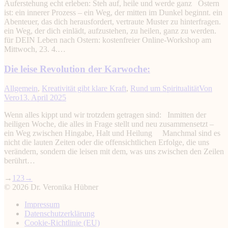
Auferstehung echt erleben: Steh auf, heile und werde ganz Ostern
ist: ein innerer Prozess – ein Weg, der mitten im Dunkel beginnt. ein
Abenteuer, das dich herausfordert, vertraute Muster zu hinterfragen.
ein Weg, der dich einlädt, aufzustehen, zu heilen, ganz zu werden.
für DEIN Leben nach Ostern: kostenfreier Online-Workshop am
Mittwoch, 23. 4.…
Die leise Revolution der Karwoche:
Allgemein
,
Kreativität gibt klare Kraft
,
Rund um Spiritualität
Von
Vero
13. April 2025
Wenn alles kippt und wir trotzdem getragen sind: Inmitten der
heiligen Woche, die alles in Frage stellt und neu zusammensetzt –
ein Weg zwischen Hingabe, Halt und Heilung Manchmal sind es
nicht die lauten Zeiten oder die offensichtlichen Erfolge, die uns
verändern, sondern die leisen mit dem, was uns zwischen den Zeilen
berührt…
→
1
2
3
→
© 2026 Dr. Veronika Hübner
Impressum
Datenschutz­erklärung
Cookie-Richtlinie (EU)