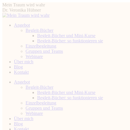
Zum
Mein Traum wird wahr
Inhalt
Dr. Veronika Hübner
springen
Angebot
Begleit-Bücher
Begleit-Bücher und Mini-Kurse
Begleit-Bücher: so funktionieren sie
Einzelbegleitung
Gruppen und Teams
Webinare
Über mich
Blog
Kontakt
Instagram
Facebook
YouTube
Linkedin
Angebot
page
page
page
page
Begleit-Bücher
opens
opens
opens
opens
Begleit-Bücher und Mini-Kurse
in
in
in
in
Begleit-Bücher: so funktionieren sie
new
new
new
new
Einzelbegleitung
window
window
window
window
Gruppen und Teams
Webinare
Über mich
Blog
Kontakt