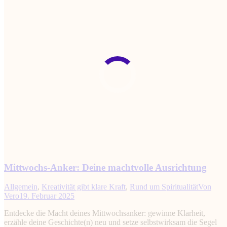
Mittwochs-Anker: Deine machtvolle Ausrichtung
Allgemein
,
Kreativität gibt klare Kraft
,
Rund um Spiritualität
Von
Vero
19. Februar 2025
Entdecke die Macht deines Mittwochsanker: gewinne Klarheit,
erzähle deine Geschichte(n) neu und setze selbstwirksam die Segel