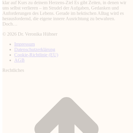
klar auf Kurs zu deinem Herzens-Ziel Es gibt Zeiten, in denen wir
uns selbst verlieren – im Strudel der Aufgaben, Gedanken und
Anforderungen des Lebens. Gerade im hektischen Alltag wird es
herausfordernd, die eigene innere Ausrichtung zu bewahren.
Doch…
© 2026 Dr. Veronika Hübner
Impressum
Datenschutz­erklärung
Cookie-Richtlinie (EU)
AGB
Rechtliches
t
T