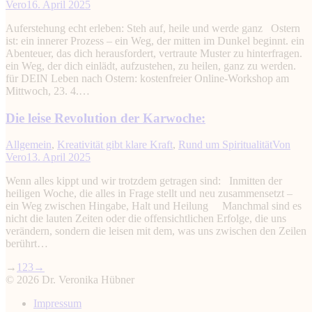
Vero
16. April 2025
Auferstehung echt erleben: Steh auf, heile und werde ganz Ostern
ist: ein innerer Prozess – ein Weg, der mitten im Dunkel beginnt. ein
Abenteuer, das dich herausfordert, vertraute Muster zu hinterfragen.
ein Weg, der dich einlädt, aufzustehen, zu heilen, ganz zu werden.
für DEIN Leben nach Ostern: kostenfreier Online-Workshop am
Mittwoch, 23. 4.…
Die leise Revolution der Karwoche:
Allgemein
,
Kreativität gibt klare Kraft
,
Rund um Spiritualität
Von
Vero
13. April 2025
Wenn alles kippt und wir trotzdem getragen sind: Inmitten der
heiligen Woche, die alles in Frage stellt und neu zusammensetzt –
ein Weg zwischen Hingabe, Halt und Heilung Manchmal sind es
nicht die lauten Zeiten oder die offensichtlichen Erfolge, die uns
verändern, sondern die leisen mit dem, was uns zwischen den Zeilen
berührt…
→
1
2
3
→
© 2026 Dr. Veronika Hübner
Impressum