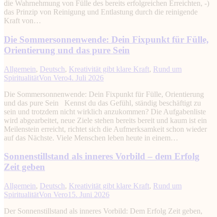
die Wahrnehmung von Fülle des bereits erfolgreichen Erreichten, -)
das Prinzip von Reinigung und Entlastung durch die reinigende
Kraft von…
Die Sommersonnenwende: Dein Fixpunkt für Fülle,
Orientierung und das pure Sein
Allgemein
,
Deutsch
,
Kreativität gibt klare Kraft
,
Rund um
Spiritualität
Von
Vero
4. Juli 2026
Die Sommersonnenwende: Dein Fixpunkt für Fülle, Orientierung
und das pure Sein Kennst du das Gefühl, ständig beschäftigt zu
sein und trotzdem nicht wirklich anzukommen? Die Aufgabenliste
wird abgearbeitet, neue Ziele stehen bereits bereit und kaum ist ein
Meilenstein erreicht, richtet sich die Aufmerksamkeit schon wieder
auf das Nächste. Viele Menschen leben heute in einem…
Sonnenstillstand als inneres Vorbild – dem Erfolg
Zeit geben
Allgemein
,
Deutsch
,
Kreativität gibt klare Kraft
,
Rund um
Spiritualität
Von
Vero
15. Juni 2026
Der Sonnenstillstand als inneres Vorbild: Dem Erfolg Zeit geben,