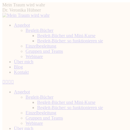
Zum
Mein Traum wird wahr
Inhalt
Dr. Veronika Hübner
springen
Angebot
Begleit-Bücher
Begleit-Bücher und Mini-Kurse
Begleit-Bücher: so funktionieren sie
Einzelbegleitung
Gruppen und Teams
Webinare
Über mich
Blog
Kontakt
Instagram
Facebook
YouTube
Linkedin
page
page
page
page
Angebot
opens
opens
opens
opens
Begleit-Bücher
in
in
in
in
Begleit-Bücher und Mini-Kurse
new
new
new
new
Begleit-Bücher: so funktionieren sie
window
window
window
window
Einzelbegleitung
Gruppen und Teams
Webinare
Über mich