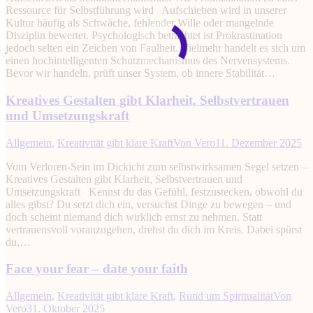
Ressource für Selbstführung wird Aufschieben wird in unserer
Kultur häufig als Schwäche, fehlender Wille oder mangelnde
Disziplin bewertet. Psychologisch betrachtet ist Prokrastination
jedoch selten ein Zeichen von Faulheit. Vielmehr handelt es sich um
einen hochintelligenten Schutzmechanismus des Nervensystems.
Bevor wir handeln, prüft unser System, ob innere Stabilität…
Kreatives Gestalten gibt Klarheit, Selbstvertrauen
und Umsetzungskraft
Allgemein
,
Kreativität gibt klare Kraft
Von
Vero
11. Dezember 2025
Vom Verloren-Sein im Dickicht zum selbstwirksamen Segel setzen –
Kreatives Gestalten gibt Klarheit, Selbstvertrauen und
Umsetzungskraft Kennst du das Gefühl, festzustecken, obwohl du
alles gibst? Du setzt dich ein, versuchst Dinge zu bewegen – und
doch scheint niemand dich wirklich ernst zu nehmen. Statt
vertrauensvoll voranzugehen, drehst du dich im Kreis. Dabei spürst
du,…
Face your fear – date your faith
Allgemein
,
Kreativität gibt klare Kraft
,
Rund um Spiritualität
Von
Vero
31. Oktober 2025