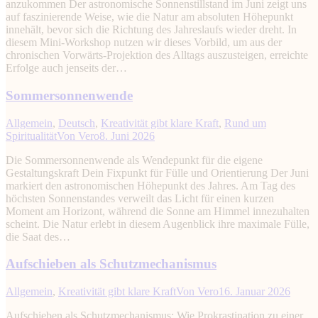
anzukommen Der astronomische Sonnenstillstand im Juni zeigt uns
auf faszinierende Weise, wie die Natur am absoluten Höhepunkt
innehält, bevor sich die Richtung des Jahreslaufs wieder dreht. In
diesem Mini-Workshop nutzen wir dieses Vorbild, um aus der
chronischen Vorwärts-Projektion des Alltags auszusteigen, erreichte
Erfolge auch jenseits der…
Sommersonnenwende
Allgemein
,
Deutsch
,
Kreativität gibt klare Kraft
,
Rund um
Spiritualität
Von
Vero
8. Juni 2026
Die Sommersonnenwende als Wendepunkt für die eigene
Gestaltungskraft Dein Fixpunkt für Fülle und Orientierung Der Juni
markiert den astronomischen Höhepunkt des Jahres. Am Tag des
höchsten Sonnenstandes verweilt das Licht für einen kurzen
Moment am Horizont, während die Sonne am Himmel innezuhalten
scheint. Die Natur erlebt in diesem Augenblick ihre maximale Fülle,
die Saat des…
Aufschieben als Schutzmechanismus
Allgemein
,
Kreativität gibt klare Kraft
Von
Vero
16. Januar 2026
Aufschieben als Schutzmechanismus: Wie Prokrastination zu einer