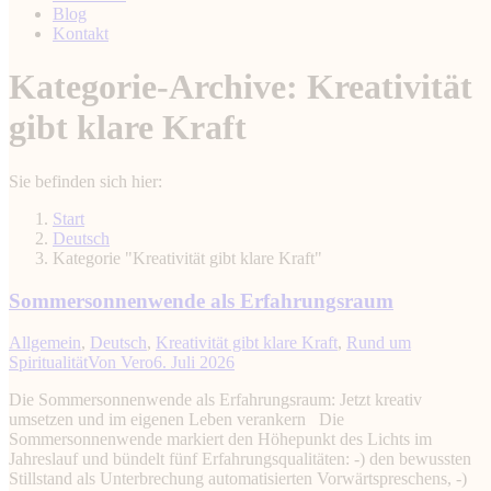
Blog
Kontakt
Kategorie-Archive:
Kreativität
gibt klare Kraft
Sie befinden sich hier:
Start
Deutsch
Kategorie "Kreativität gibt klare Kraft"
Sommersonnenwende als Erfahrungsraum
Allgemein
,
Deutsch
,
Kreativität gibt klare Kraft
,
Rund um
Spiritualität
Von
Vero
6. Juli 2026
Die Sommersonnenwende als Erfahrungsraum: Jetzt kreativ
umsetzen und im eigenen Leben verankern Die
Sommersonnenwende markiert den Höhepunkt des Lichts im
Jahreslauf und bündelt fünf Erfahrungsqualitäten: -) den bewussten
Stillstand als Unterbrechung automatisierten Vorwärtspreschens, -)