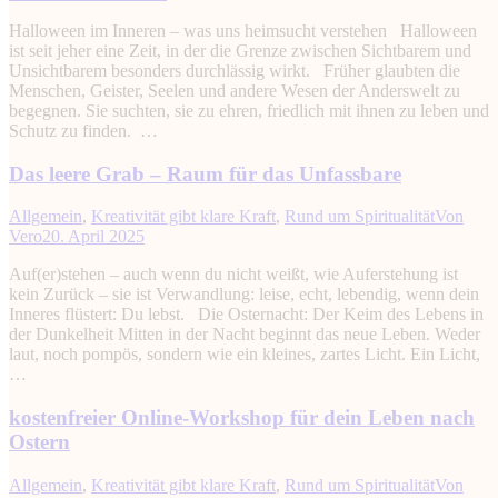
Halloween im Inneren – was uns heimsucht verstehen Halloween
ist seit jeher eine Zeit, in der die Grenze zwischen Sichtbarem und
Unsichtbarem besonders durchlässig wirkt. Früher glaubten die
Menschen, Geister, Seelen und andere Wesen der Anderswelt zu
begegnen. Sie suchten, sie zu ehren, friedlich mit ihnen zu leben und
Schutz zu finden. …
Das leere Grab – Raum für das Unfassbare
Allgemein
,
Kreativität gibt klare Kraft
,
Rund um Spiritualität
Von
Vero
20. April 2025
Auf(er)stehen – auch wenn du nicht weißt, wie Auferstehung ist
kein Zurück – sie ist Verwandlung: leise, echt, lebendig, wenn dein
Inneres flüstert: Du lebst. Die Osternacht: Der Keim des Lebens in
der Dunkelheit Mitten in der Nacht beginnt das neue Leben. Weder
laut, noch pompös, sondern wie ein kleines, zartes Licht. Ein Licht,
…
kostenfreier Online-Workshop für dein Leben nach
Ostern
Allgemein
,
Kreativität gibt klare Kraft
,
Rund um Spiritualität
Von