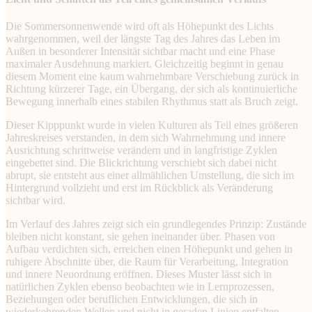
Die Sommersonnenwende wird oft als Höhepunkt des Lichts
wahrgenommen, weil der längste Tag des Jahres das Leben im
Außen in besonderer Intensität sichtbar macht und eine Phase
maximaler Ausdehnung markiert. Gleichzeitig beginnt in genau
diesem Moment eine kaum wahrnehmbare Verschiebung zurück in
Richtung kürzerer Tage, ein Übergang, der sich als kontinuierliche
Bewegung innerhalb eines stabilen Rhythmus statt als Bruch zeigt.
Dieser Kipppunkt wurde in vielen Kulturen als Teil eines größeren
Jahreskreises verstanden, in dem sich Wahrnehmung und innere
Ausrichtung schrittweise verändern und in langfristige Zyklen
eingebettet sind. Die Blickrichtung verschiebt sich dabei nicht
abrupt, sie entsteht aus einer allmählichen Umstellung, die sich im
Hintergrund vollzieht und erst im Rückblick als Veränderung
sichtbar wird.
Im Verlauf des Jahres zeigt sich ein grundlegendes Prinzip: Zustände
bleiben nicht konstant, sie gehen ineinander über. Phasen von
Aufbau verdichten sich, erreichen einen Höhepunkt und gehen in
ruhigere Abschnitte über, die Raum für Verarbeitung, Integration
und innere Neuordnung eröffnen. Dieses Muster lässt sich in
natürlichen Zyklen ebenso beobachten wie in Lernprozessen,
Beziehungen oder beruflichen Entwicklungen, die sich in
wiederkehrenden Wellen und nicht in geraden Linien entfalten.