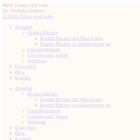
Zum
Mein Traum wird wahr
Inhalt
Dr. Veronika Hübner
springen
Angebot
Begleit-Bücher
Begleit-Bücher und Mini-Kurse
Begleit-Bücher: so funktionieren sie
Einzelbegleitung
Gruppen und Teams
Webinare
Über mich
Blog
Kontakt
Instagram
Facebook
YouTube
Linkedin
Angebot
page
page
page
page
Begleit-Bücher
opens
opens
opens
opens
Begleit-Bücher und Mini-Kurse
in
in
in
in
Begleit-Bücher: so funktionieren sie
new
new
new
new
Einzelbegleitung
window
window
window
window
Gruppen und Teams
Webinare
Über mich
Blog
Kontakt