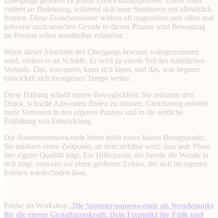
Übergänge gehören zu jedem Entwicklungsprozess. Etwas Altes
verliert an Bedeutung, während sich neue Strukturen erst allmählich
formen. Diese Zwischenräume wirken oft ungeordnet und offen und
teilweise auch unsicher. Gerade in diesen Phasen wird Bewegung
im Prozess selbst unmittelbar erfahrbar.
Wenn dieser Abschnitt des Übergangs bewusst wahrgenommen
wird, verliert er an Schärfe. Er wird zu einem Teil des natürlichen
Verlaufs. Das, was endet, kann sich lösen, und das, was beginnt,
entwickelt sich im eigenen Tempo weiter.
Diese Haltung schafft innere Beweglichkeit. Sie reduziert den
Druck, schnelle Antworten finden zu müssen. Gleichzeitig entsteht
mehr Vertrauen in den eigenen Prozess und in die zeitliche
Entfaltung von Entwicklung.
Die Sommersonnenwende bietet dafür einen klaren Bezugspunkt.
Sie markiert einen Zeitpunkt, an dem sichtbar wird, dass jede Phase
ihre eigene Qualität trägt. Ein Höhepunkt, der bereits die Wende in
sich trägt, verweist auf einen größeren Zyklus, der sich im eigenen
Erleben wiederfinden lässt.
Erlebe im Workshop „
Die Sommersonnenwende als Wendepunkt
für die eigene Gestaltungskraft: Dein Fixpunkt für Fülle und