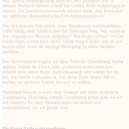
sich, ständig handlungsfähig, motiviert oder produktiv sein zu
müssen. Dadurch entsteht schnell das Gefühl, Ruhe rechtfertigen zu
müssen. Die Sommersonnenwende erinnert daran, dass Innehalten
ein natürlicher Bestandteil jedes Entwicklungsprozesses.
Wer sich bewusst Zeit nimmt, einen Wendepunkt wahrzunehmen,
erlebt häufig mehr Klarheit über den bisherigen Weg. Was wurde in
den vergangenen Monaten aufgebaut? Was ist gewachsen? Welche
Erfahrungen wirken noch nach? Solche Fragen lassen sich oft erst
beantworten, wenn die ständige Bewegung für einen Moment
nachlässt.
Das Nervensystem reagiert auf diese Form der Orientierung häufig
spürbar. Sobald der Druck sinkt, permanent weiterzumachen,
entsteht mehr innere Ruhe. Aufmerksamkeit wird wieder frei für
das, was bereits vorhanden ist. Aus dieser Ruhe heraus fällt es
leichter, die nächsten Schritte bewusst zu wählen.
Manchmal braucht es keine neue Strategie und keine zusätzliche
Anstrengung. Manchmal entsteht Orientierung genau dort, wo wir
uns erlauben, für einen Moment stehen zu bleiben und
wahrzunehmen, wo wir gerade sind.
Die Kunst, Fülle wahrzunehmen