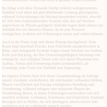
Im Alltag wird diese Dynamik häufig verkürzt wahrgenommen.
Stabilität wird dabei mit gleichbleibender Leistung gleichgesetzt,
während Schwankungen als Störung interpretiert werden, obwohl
sie Teil eines funktionierenden Systems sind, das auf Wechsel
angewiesen ist. Phasen geringerer Aktivität tragen dabei ebenso zur
Stabilität bei wie intensive Phasen, da sie jene Prozesse
ermöglichen, in denen sich Erfahrungen setzen und ordnen können.
Auch in der Natur zeigt sich dieses Prinzip durchgehend. Kein
Baum trägt dauerhaft Früchte, kein Feld bleibt ununterbrochen in
Blüte, und biologische Systeme folgen einem Wechsel aus Aufbau,
Reife und Rückzug, der ihre Erneuerungsfähigkeit überhaupt erst
ermöglicht. Auf zellulärer Ebene setzt sich dieser Rhythmus fort:
Aufbau, Abbau und Erneuerung laufen kontinuierlich, als
Grundlage jeder Form von Stabilität und Anpassung.
Im eigenen Erleben lässt sich dieser Zusammenhang als Abfolge
innerer Zustände wiederfinden, die miteinander verbunden bleiben.
Phasen von Klarheit und Energie ermöglichen Handlung und
Orientierung, während ruhigere oder reduzierte Phasen der
Verarbeitung dienen, in denen Erfahrungen nachwirken und sich
innerlich sortieren. Gedanken, Emotionen und körperliche Zustände
bewegen sich in Wellen, die sich überlagern, abschwächen oder
verstärken und nie vollständig statisch werden.