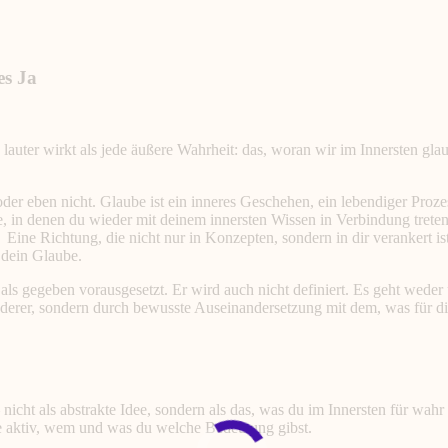
es Ja
h lauter wirkt als jede äußere Wahrheit: das, woran wir im Innersten gl
der eben nicht. Glaube ist ein inneres Geschehen, ein lebendiger Prozess
e, in denen du wieder mit deinem innersten Wissen in Verbindung trete
ne Richtung, die nicht nur in Konzepten, sondern in dir verankert ist.
 dein Glaube.
ls gegeben vorausgesetzt. Er wird auch nicht definiert. Es geht weder
erer, sondern durch bewusste Auseinandersetzung mit dem, was für dic
icht als abstrakte Idee, sondern als das, was du im Innersten für wahr 
e aktiv, wem und was du welche Bedeutung gibst.