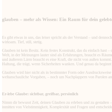
glauben – mehr als Wissen: Ein Raum für dein gelebt
Es gibt etwas in uns, das leiser spricht als der Verstand – und dennoc
wirksam. Tief, still, stetig.
Glauben ist kein Besitz. Kein festes Konstrukt, das du einfach hast – o
Welt, in der Meinungen lauter sind als Erfahrungen, braucht es Räum
und äußerem Lärm braucht es eine Kraft, die nicht von außen kommt. Ei
Haltung, die trägt, wenn Sicherheiten wanken. Und genau da beginnt
Glauben wird hier nicht als in bestimmter Form oder Ausdrucksweise a
weltanschauliche Vorgaben, – noch um Nachplappern von Parolen and
Er-lebe Glaube: sichtbar, greifbar, persönlich
Nimm dir bewusst Zeit, deinen Glauben zu erleben und zu gestalten – n
inmitten von Vielstimmigkeit, Komplexität und Fragen und entscheid