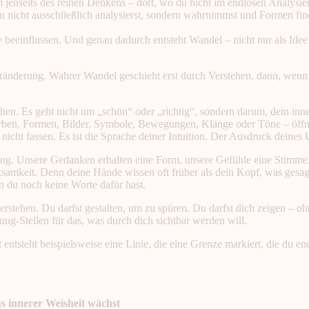
m jenseits des reinen Denkens – dort, wo du nicht im endlosen Analysier
 nicht ausschließlich analysierst, sondern wahrnimmst und Formen fin
 beeinflussen. Und genau dadurch entsteht Wandel – nicht nur als Idee 
Veränderung. Wahrer Wandel geschieht erst durch Verstehen, dann, wenn
rstehen. Es geht nicht um „schön“ oder „richtig“, sondern darum, dein 
arben, Formen, Bilder, Symbole, Bewegungen, Klänge oder Töne – öffnest
 nicht fassen. Es ist die Sprache deiner Intuition. Der Ausdruck deine
g. Unsere Gedanken erhalten eine Form, unsere Gefühle eine Stimme, u
rksamkeit. Denn deine Hände wissen oft früher als dein Kopf, was gesa
n du noch keine Worte dafür hast.
verstehen. Du darfst gestalten, um zu spüren. Du darfst dich zeigen – o
-Stellen für das, was durch dich sichtbar werden will.
ht entsteht beispielsweise eine Linie, die eine Grenze markiert, die du e
s innerer Weisheit wächst