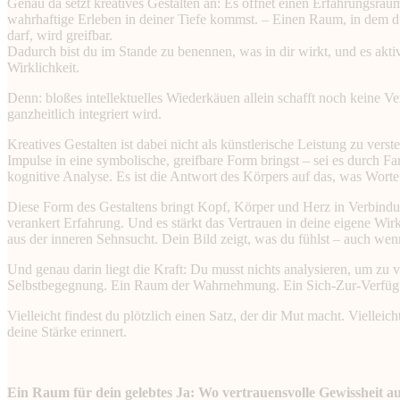
Genau da setzt kreatives Gestalten an: Es öffnet einen Erfahrungsrau
wahrhaftige Erleben in deiner Tiefe kommst. – Einen Raum, in dem du
darf, wird greifbar.
Dadurch bist du im Stande zu benennen, was in dir wirkt, und es aktiv
Wirklichkeit.
Denn: bloßes intellektuelles Wiederkäuen allein schafft noch keine 
ganzheitlich integriert wird.
Kreatives Gestalten ist dabei nicht als künstlerische Leistung zu ve
Impulse in eine symbolische, greifbare Form bringst – sei es durch F
kognitive Analyse. Es ist die Antwort des Körpers auf das, was Worte
Diese Form des Gestaltens bringt Kopf, Körper und Herz in Verbindun
verankert Erfahrung. Und es stärkt das Vertrauen in deine eigene Wi
aus der inneren Sehnsucht. Dein Bild zeigt, was du fühlst – auch wen
Und genau darin liegt die Kraft: Du musst nichts analysieren, um zu 
Selbstbegegnung. Ein Raum der Wahrnehmung. Ein Sich-Zur-Verfügung
Vielleicht findest du plötzlich einen Satz, der dir Mut macht. Vielleic
deine Stärke erinnert.
Ein Raum für dein gelebtes Ja: Wo vertrauensvolle Gewissheit au