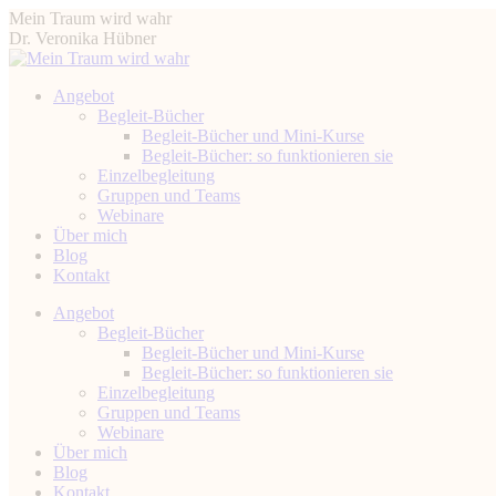
Zum
Mein Traum wird wahr
Inhalt
Dr. Veronika Hübner
springen
Angebot
Begleit-Bücher
Begleit-Bücher und Mini-Kurse
Begleit-Bücher: so funktionieren sie
Einzelbegleitung
Gruppen und Teams
Webinare
Über mich
Blog
Kontakt
Instagram
Facebook
YouTube
Linkedin
Angebot
page
page
page
page
Begleit-Bücher
opens
opens
opens
opens
Begleit-Bücher und Mini-Kurse
in
in
in
in
Begleit-Bücher: so funktionieren sie
new
new
new
new
Einzelbegleitung
window
window
window
window
Gruppen und Teams
Webinare
Über mich
Blog
Kontakt