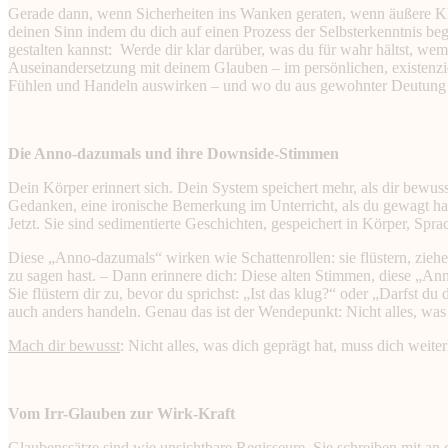
Gerade dann, wenn Sicherheiten ins Wanken geraten, wenn äußere Klar
deinen Sinn indem du dich auf einen Prozess der Selbsterkenntnis be
gestalten kannst: Werde dir klar darüber, was du für wahr hältst, 
Auseinandersetzung mit deinem Glauben – im persönlichen, existenzie
Fühlen und Handeln auswirken – und wo du aus gewohnter Deutung 
Die Anno-dazumals und ihre Downside-Stimmen
Dein Körper erinnert sich. Dein System speichert mehr, als dir bewuss
Gedanken, eine ironische Bemerkung im Unterricht, als du gewagt hast
Jetzt. Sie sind sedimentierte Geschichten, gespeichert in Körper, Spra
Diese „Anno-dazumals“ wirken wie Schattenrollen: sie flüstern, zie
zu sagen hast. – Dann erinnere dich: Diese alten Stimmen, diese „Ann
Sie flüstern dir zu, bevor du sprichst: „Ist das klug?“ oder „Darfst 
auch anders handeln. Genau das ist der Wendepunkt: Nicht alles, was in 
Mach dir bewusst
: Nicht alles, was dich geprägt hat, muss dich weite
Vom Irr-Glauben zur Wirk-Kraft
Glaubenssätze sind wie unsichtbare Regisseure. Sie schreiben mit an 