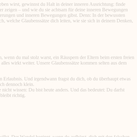
ben wirst, gewinnst du Halt in deiner inneren Ausrichtung: finde
ter zeigen – und wie du sie achtsam für deine inneren Bewegungen
rderungen und inneren Bewegungen gibst. Denn: In der bewussten
ch, welche Glaubenssätze dich leiten, wie sie sich in deinem Denken,
n, wenn du mal stolz warst, ein Räuspern der Eltern beim ersten freien
as alles wirkt weiter. Unsere Glaubenssätze kommen selten aus dem
m Erlaubnis. Und irgendwann fragst du dich, ob du überhaupt etwas
ich dennoch klein.
e nicht wissen: Du bist heute anders. Und das bedeutet: Du darfst
leibt richtig.
illst. Der Wandel beginnt, wenn du aufhörst, dich mit den falschen