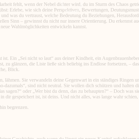
heit fehlt, wenn der Nebel dichter wird, du im Sturm des Chaos getrie
gibst: Erlebe, wie sich deine Perspektiven, Bewertungen, Deutungsmus
wem und was du vertraust, welche Bedeutung du Beziehungen, Herausfo
llen Sinn – gewinnst du nicht nur innere Orientierung. Du erkennst au
neue Wahlmöglichkeiten entwickeln kannst.
t ist. Ein „Sei nicht so laut“ aus deiner Kindheit, ein Augenbrauenhebe
, zu glänzen, die Liste ließe sich beliebig ins Endlose fortsetzen, – d
che, Blick.
hen, lähmen. Sie verwandeln deine Gegenwart in ein ständiges Ringen u
o-dazumals“, sind nicht neutral. Sie wollen dich schützen und halten d
du das sagen?“ oder „Wer bist du denn, das zu behaupten?“ – Doch was si
dir gespeichert ist, ist deins. Und nicht alles, was lange wahr schien, b
rhin begrenzen.
deiner Geschichte, auch wenn du längst ein neues Kapitel aufschlagen w