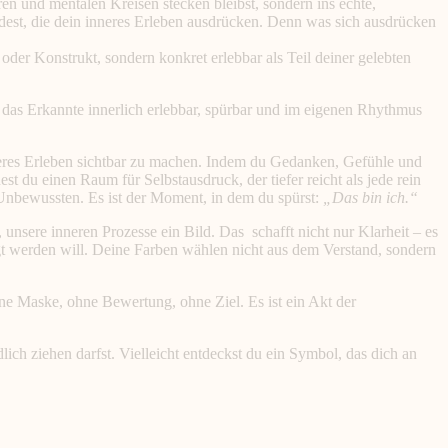
en und mentalen Kreisen stecken bleibst, sondern ins echte,
dest, die dein inneres Erleben ausdrücken. Denn was sich ausdrücken
oder Konstrukt, sondern konkret erlebbar als Teil deiner gelebten
 das Erkannte innerlich erlebbar, spürbar und im eigenen Rhythmus
inneres Erleben sichtbar zu machen. Indem du Gedanken, Gefühle und
 du einen Raum für Selbstausdruck, der tiefer reicht als jede rein
s Unbewussten. Es ist der Moment, in dem du spürst:
„Das bin ich.“
nsere inneren Prozesse ein Bild. Das schafft nicht nur Klarheit – es
gt werden will. Deine Farben wählen nicht aus dem Verstand, sondern
hne Maske, ohne Bewertung, ohne Ziel. Es ist ein Akt der
ndlich ziehen darfst. Vielleicht entdeckst du ein Symbol, das dich an