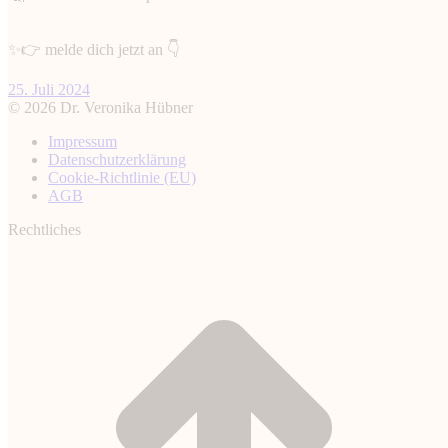
✨👉 melde dich jetzt an 👇
25. Juli 2024
© 2026 Dr. Veronika Hübner
Impressum
Datenschutz­erklärung
Cookie-Richtlinie (EU)
AGB
Rechtliches
t
T