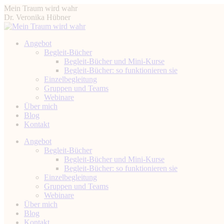
Zum
Mein Traum wird wahr
Inhalt
Dr. Veronika Hübner
springen
Angebot
Begleit-Bücher
Begleit-Bücher und Mini-Kurse
Begleit-Bücher: so funktionieren sie
Einzelbegleitung
Gruppen und Teams
Webinare
Über mich
Blog
Kontakt
Instagram
Facebook
YouTube
Linkedin
Angebot
page
page
page
page
Begleit-Bücher
opens
opens
opens
opens
Begleit-Bücher und Mini-Kurse
in
in
in
in
Begleit-Bücher: so funktionieren sie
new
new
new
new
Einzelbegleitung
window
window
window
window
Gruppen und Teams
Webinare
Über mich
Blog
Kontakt