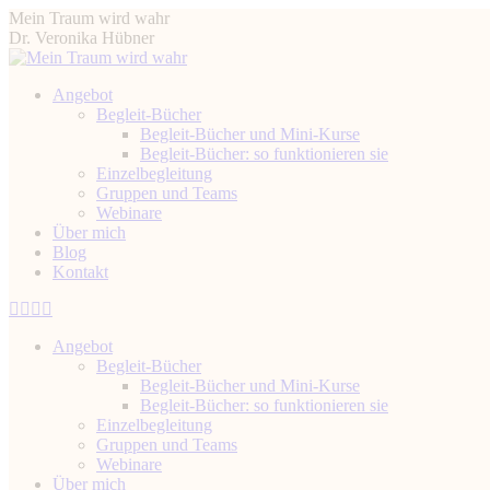
Zum
Mein Traum wird wahr
Inhalt
Dr. Veronika Hübner
springen
Angebot
Begleit-Bücher
Begleit-Bücher und Mini-Kurse
Begleit-Bücher: so funktionieren sie
Einzelbegleitung
Gruppen und Teams
Webinare
Über mich
Blog
Kontakt
Instagram
Facebook
YouTube
Linkedin
page
page
page
page
Angebot
opens
opens
opens
opens
Begleit-Bücher
in
in
in
in
Begleit-Bücher und Mini-Kurse
new
new
new
new
Begleit-Bücher: so funktionieren sie
window
window
window
window
Einzelbegleitung
Gruppen und Teams
Webinare
Über mich