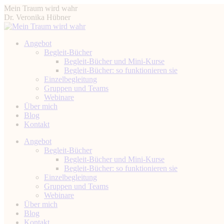
Zum
Mein Traum wird wahr
Inhalt
Dr. Veronika Hübner
springen
Angebot
Begleit-Bücher
Begleit-Bücher und Mini-Kurse
Begleit-Bücher: so funktionieren sie
Einzelbegleitung
Gruppen und Teams
Webinare
Über mich
Blog
Kontakt
Instagram
Facebook
YouTube
Linkedin
Angebot
page
page
page
page
Begleit-Bücher
opens
opens
opens
opens
Begleit-Bücher und Mini-Kurse
in
in
in
in
Begleit-Bücher: so funktionieren sie
new
new
new
new
Einzelbegleitung
window
window
window
window
Gruppen und Teams
Webinare
Über mich
Blog
Kontakt