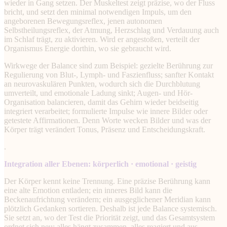
wieder in Gang setzen. Der Muskeltest zeigt präzise, wo der Fluss
bricht, und setzt den minimal notwendigen Impuls, um den
angeborenen Bewegungsreflex, jenen autonomen
Selbstheilungsreflex, der Atmung, Herzschlag und Verdauung auch
im Schlaf trägt, zu aktivieren. Wird er angestoßen, verteilt der
Organismus Energie dorthin, wo sie gebraucht wird.
Wirkwege der Balance sind zum Beispiel: gezielte Berührung zur
Regulierung von Blut-, Lymph- und Faszienfluss; sanfter Kontakt
an neurovaskulären Punkten, wodurch sich die Durchblutung
umverteilt, und emotionale Ladung sinkt; Augen- und Hör-
Organisation balancieren, damit das Gehirn wieder beidseitig
integriert verarbeitet; formulierte Impulse wie innere Bilder oder
getestete Affirmationen. Denn Worte wecken Bilder und was der
Körper trägt verändert Tonus, Präsenz und Entscheidungskraft.
.
Integration aller Ebenen: körperlich · emotional · geistig
Der Körper kennt keine Trennung. Eine präzise Berührung kann
eine alte Emotion entladen; ein inneres Bild kann die
Beckenaufrichtung verändern; ein ausgeglichener Meridian kann
plötzlich Gedanken sortieren. Deshalb ist jede Balance systemisch.
Sie setzt an, wo der Test die Priorität zeigt, und das Gesamtsystem
ordnet sich neu: alles hängt zusammen, alles reagiert und aus