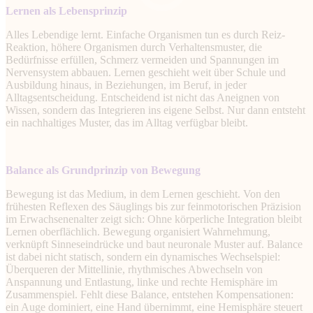
Lernen als Lebensprinzip
Alles Lebendige lernt. Einfache Organismen tun es durch Reiz-
Reaktion, höhere Organismen durch Verhaltensmuster, die
Bedürfnisse erfüllen, Schmerz vermeiden und Spannungen im
Nervensystem abbauen. Lernen geschieht weit über Schule und
Ausbildung hinaus, in Beziehungen, im Beruf, in jeder
Alltagsentscheidung. Entscheidend ist nicht das Aneignen von
Wissen, sondern das Integrieren ins eigene Selbst. Nur dann entsteht
ein nachhaltiges Muster, das im Alltag verfügbar bleibt.
Balance als Grundprinzip von Bewegung
Bewegung ist das Medium, in dem Lernen geschieht. Von den
frühesten Reflexen des Säuglings bis zur feinmotorischen Präzision
im Erwachsenenalter zeigt sich: Ohne körperliche Integration bleibt
Lernen oberflächlich. Bewegung organisiert Wahrnehmung,
verknüpft Sinneseindrücke und baut neuronale Muster auf. Balance
ist dabei nicht statisch, sondern ein dynamisches Wechselspiel:
Überqueren der Mittellinie, rhythmisches Abwechseln von
Anspannung und Entlastung, linke und rechte Hemisphäre im
Zusammenspiel. Fehlt diese Balance, entstehen Kompensationen:
ein Auge dominiert, eine Hand übernimmt, eine Hemisphäre steuert