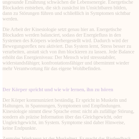
ungesunde Ernährung schwächen die Lebensenergie. Energetische
Blockaden entstehen, die sich zunächst im Unsichtbaren bilden,
dann zu Störungen führen und schließlich in Symptomen sichtbar
werden.
Die Arbeit der Kinesiologie setzt genau hier an. Energetische
Blockaden werden balanciert, sodass der Energiefluss in den
Systemen des Körpers wiederhergestellt wird. Dadurch wird der
Bewegungsreflex neu aktiviert. Das System lernt, Stress besser zu
verarbeiten, anstatt sich von ihm blockieren zu lassen. Jede Balance
erhöht das Energieniveau: Der Mensch wird stressstabiler,
widerstandsfähiger, konfrontationsfähiger und übernimmt wieder
mehr Verantwortung für das eigene Wohlbefinden.
Der Körper spricht
und wie wir lernen, ihn zu hören
Der Körper kommuniziert beständig. Er spricht in Muskeln und
Haltungen, in Spannungen, Symptomen und Empfindungen.
Kinesiologie nimmt diese Sprache ernst: nicht als zufällige Störung,
sondern als präzise Information über das Gleichgewicht, oder
Ungleichgewicht, im System. Symptome sind daher Hinweise,
keine Endpunkte.
Zentrales Werkzeug ist der Muskeltest. Er macht das Biofeedback