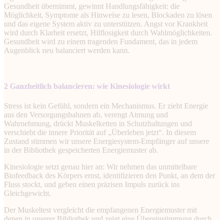
Gesundheit übernimmt, gewinnt Handlungsfähigkeit: die
Möglichkeit, Symptome als Hinweise zu lesen, Blockaden zu lösen
und das eigene System aktiv zu unterstützen. Angst vor Krankheit
wird durch Klarheit ersetzt, Hilflosigkeit durch Wahlmöglichkeiten.
Gesundheit wird zu einem tragenden Fundament, das in jedem
Augenblick neu balanciert werden kann.
2 Ganzheitlich balancieren: wie Kinesiologie wirkt
Stress ist kein Gefühl, sondern ein Mechanismus. Er zieht Energie
aus den Versorgungsbahnen ab, verengt Atmung und
Wahrnehmung, drückt Muskelketten in Schutzhaltungen und
verschiebt die innere Priorität auf „Überleben jetzt“. In diesem
Zustand stimmen wir unsere Energiesystem-Empfänger auf unsere
in der Bibliothek gespeicherten Energiemuster ab.
Kinesiologie setzt genau hier an: Wir nehmen das unmittelbare
Biofeedback des Körpers ernst, identifizieren den Punkt, an dem der
Fluss stockt, und geben einen präzisen Impuls zurück ins
Gleichgewicht.
Der Muskeltest vergleicht die empfangenen Energiemuster mit
denen in unserer Bibliothek und zeigt eine Übereinstimmung durch