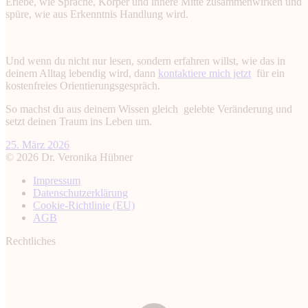
Erlebe, wie Sprache, Körper und innere Mitte zusammenwirken und
spüre, wie aus Erkenntnis Handlung wird.
Und wenn du nicht nur lesen, sondern erfahren willst, wie das in
deinem Alltag lebendig wird, dann
kontaktiere mich jetzt
für ein
kostenfreies Orientierungsgespräch.
So machst du aus deinem Wissen gleich gelebte Veränderung und
setzt deinen Traum ins Leben um.
25. März 2026
© 2026 Dr. Veronika Hübner
Impressum
Datenschutz­erklärung
Cookie-Richtlinie (EU)
AGB
Rechtliches
t
T