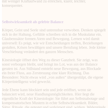
mit weniger Kraftaufwand zu erreichen, klarer, leichter,
konsequenter.
Selbstwirksamkeit als gelebte Balance
Körper, Geist und Seele sind untrennbar verwoben. Denken spiegelt
sich in der Haltung, Gefühle schreiben sich in die Muskulatur ein,
Glaubenssätze formen Atem und Bewegung. Lernen wird damit
universell: Es prägt, wie wir Entscheidungen treffen, Beziehungen
gestalten, Krisen bewältigen und unsere Berufung leben. Jede kleine
Verschiebung verändert den ganzen Menschen.
Kinesiologie öffnet den Weg zu dieser Ganzheit. Sie zeigt, was
sonst verborgen bleibt, und bringt ins Lot, was aus der Balance
geraten ist. Aus Stillstand entsteht neue Bewegung, aus Blockade
ein freier Fluss, aus Zerstreuung eine klare Richtung. Das
Besondere: Nicht etwas wird „von außen“ übergestülpt, die eigene
Körperintelligenz wird geweckt.
Jede Ebene kann blockiert sein und jede eröffnet, wenn sie
balanciert wird, neue Handlungsmöglichkeiten. Hier liegt die
eigentliche Kraft der Kinesiologie: Sie führt aus Selbstsabotage und
kompensatorischen Mustern in echte Selbstwirksamkeit. Bilder,
Sätze, Rituale, die getestet und verkörpert sind, wirken. Widerstände