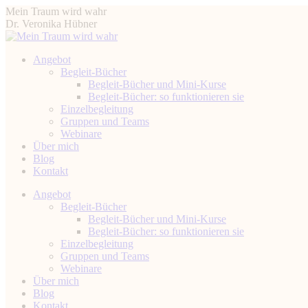
Zum
Mein Traum wird wahr
Inhalt
Dr. Veronika Hübner
springen
Angebot
Begleit-Bücher
Begleit-Bücher und Mini-Kurse
Begleit-Bücher: so funktionieren sie
Einzelbegleitung
Gruppen und Teams
Webinare
Über mich
Blog
Kontakt
Instagram
Facebook
YouTube
Linkedin
Angebot
page
page
page
page
Begleit-Bücher
opens
opens
opens
opens
Begleit-Bücher und Mini-Kurse
in
in
in
in
Begleit-Bücher: so funktionieren sie
new
new
new
new
Einzelbegleitung
window
window
window
window
Gruppen und Teams
Webinare
Über mich
Blog
Kontakt