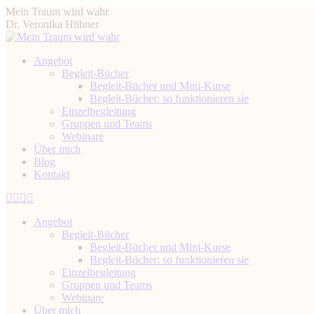
Zum
Mein Traum wird wahr
Inhalt
Dr. Veronika Hübner
springen
Angebot
Begleit-Bücher
Begleit-Bücher und Mini-Kurse
Begleit-Bücher: so funktionieren sie
Einzelbegleitung
Gruppen und Teams
Webinare
Über mich
Blog
Kontakt
Instagram
Facebook
YouTube
Linkedin
page
page
page
page
Angebot
opens
opens
opens
opens
Begleit-Bücher
in
in
in
in
Begleit-Bücher und Mini-Kurse
new
new
new
new
Begleit-Bücher: so funktionieren sie
window
window
window
window
Einzelbegleitung
Gruppen und Teams
Webinare
Über mich