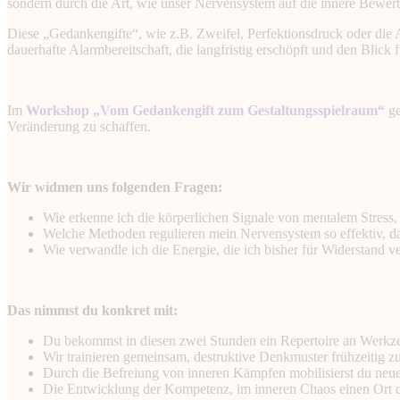
sondern durch die Art, wie unser Nervensystem auf die innere Bewert
Diese „Gedankengifte“, wie z.B. Zweifel, Perfektionsdruck oder die A
dauerhafte Alarmbereitschaft, die langfristig erschöpft und den Blick f
Im
Workshop „Vom Gedankengift zum Gestaltungsspielraum“
ge
Veränderung zu schaffen.
Wir widmen uns folgenden Fragen:
Wie erkenne ich die körperlichen Signale von mentalem Stress,
Welche Methoden regulieren mein Nervensystem so effektiv, d
Wie verwandle ich die Energie, die ich bisher für Widerstand ve
Das nimmst du konkret mit:
Du bekommst in diesen zwei Stunden ein Repertoire an Werkzeu
Wir trainieren gemeinsam, destruktive Denkmuster frühzeitig zu
Durch die Befreiung von inneren Kämpfen mobilisierst du neue K
Die Entwicklung der Kompetenz, im inneren Chaos einen Ort der 