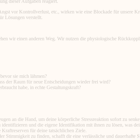
ung dieser Aufgaben reagiert.
ngst vor Kontrollverlust, etc., wirken wie eine Blockade für unsere Kr
ür Lösungen verstellt.
hen wir einen anderen Weg. Wir nutzen die physiologische Rückkopplu
 bevor sie mich lähmen?
ass der Raum für neue Entscheidungen wieder frei wird?
rbraucht habe, in echte Gestaltungskraft?
gen an die Hand, um deine körperliche Stressreaktion sofort zu senke
 identifizieren und die eigene Identifikation mit ihnen zu lösen, was d
raftreserven für deine tatsächlichen Ziele.
Stimmigkeit zu finden, schafft dir eine verlässliche und dauerhafte Sta