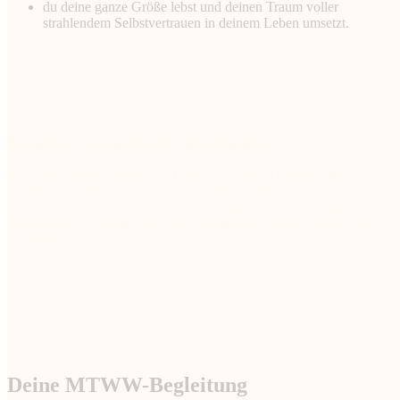
du deine ganze Größe lebst und deinen Traum voller
strahlendem Selbstvertrauen in deinem Leben umsetzt.
Kreatives Gestalten für dein Business
Mit Seelenbildern öffnest du Türen zu deinem Unbewussten,
verdrängten Gefühlen und wenig gelebten Seiten deiner
Persönlichkeit. Sie schenken dir die Kraft, Neues zu erschaffen,
Hindernisse zu überwinden und nachhaltige Veränderungen möglich
zu machen.
Deine MTWW-Begleitung