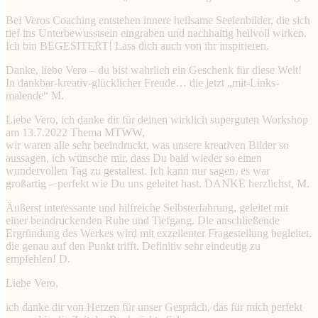
Bei Veros Coaching entstehen innere heilsame Seelenbilder, die sich
tief ins Unterbewusstsein eingraben und nachhaltig heilvoll wirken.
Ich bin BEGESITERT! Lass dich auch von ihr inspirieren.
Danke, liebe Vero – du bist wahrlich ein Geschenk für diese Welt!
In dankbar-kreativ-glücklicher Freude… die jetzt „mit-Links-
malende“ M.
Liebe Vero, ich danke dir für deinen wirklich superguten Workshop
am 13.7.2022 Thema MTWW,
wir waren alle sehr beeindruckt, was unsere kreativen Bilder so
aussagen, ich wünsche mir, dass Du bald wieder so einen
wundervollen Tag zu gestaltest. Ich kann nur sagen, es war
großartig – perfekt wie Du uns geleitet hast. DANKE herzlichst, M.
Äußerst interessante und hilfreiche Selbsterfahrung, geleitet mit
einer beindruckenden Ruhe und Tiefgang. Die anschließende
Ergründung des Werkes wird mit exzellenter Fragestellung begleitet,
die genau auf den Punkt trifft. Definitiv sehr eindeutig zu
empfehlen! D.
Liebe Vero,
ich danke dir von Herzen für unser Gespräch, das für mich perfekt