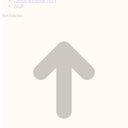
Cookie-Richtlinie (EU)
AGB
Rechtliches
t
T