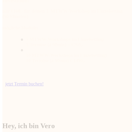
Investition:
nur €160,- für deinen 1. MTWW-Workshop im Einzelsetting
(90 Minuten)
mögliche Module:
5 MTWW-Workshops im Einzelsetting:
5 Termine (á 90min) = €760,-
10 MTWW-Workshops im Einzelsetting:
10 Termine (á 90min) € 1490,-
jetzt Termin buchen!
Hey, ich bin Vero