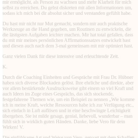
mir ermöglicht, als Person zu wachsen und mehr Klarheit für mich
selbst zu erreichen. Du gehst diskreten mit allen Informationen um,
sodass ich mich bei dir absolut sicher und verstanden gefühlt habe.
Du hast mir nicht nur Mut gemacht, sondern mir auch praktische
Werkzeuge an die Hand gegeben, um Routinen zu entwickeln, die
die lästigsten Aufgaben leichter machen. Mir hat total gefallen, dass
du mit mir meines persönlichen Affirmationssatzes entwickelt hast
und diesen auch nach dem 3-mal gemeinsam mit mir optimiert hast.
Ganz vielen Dank für diese intensive und erleuchtende Zeit.
K.
Durch die Coaching Einheiten und Gespräche mit Frau Dr. Hübner
haben sich diverse Blockaden gelöst. Ihre ehrliche und direkte, aber
vor allem bestärkende Ausdrucksweise gibt einem so viel Kraft und
auch Ideen im Zuge eines Gesprächs, das sich stockende,
festgefahrene Themen wie, um ein Beispiel zu nennen „Wie komme
ich in meine Kraft, welche Ressourcen habe ich zur Verfügung etc.,
sich einfach in Luft auflösen und in eine beschwingte Leichtigkeit
übergehen. Sie ist milde gesagt, genial, liebevoll, wunderbar – man
fühlt sich in wirklich guten Händen. Danke, liebe Vero für dein
Wirken! V.
Die einfühlsame Art und Weise von Vero, gepaart mit dem Schaffen