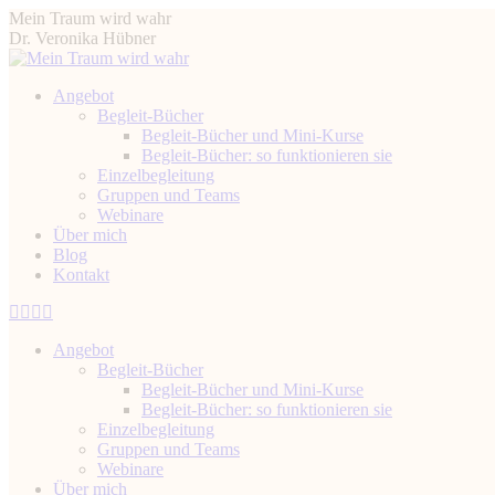
Zum
Mein Traum wird wahr
Inhalt
Dr. Veronika Hübner
springen
Angebot
Begleit-Bücher
Begleit-Bücher und Mini-Kurse
Begleit-Bücher: so funktionieren sie
Einzelbegleitung
Gruppen und Teams
Webinare
Über mich
Blog
Kontakt
Instagram
Facebook
YouTube
Linkedin
page
page
page
page
Angebot
opens
opens
opens
opens
Begleit-Bücher
in
in
in
in
Begleit-Bücher und Mini-Kurse
new
new
new
new
Begleit-Bücher: so funktionieren sie
window
window
window
window
Einzelbegleitung
Gruppen und Teams
Webinare
Über mich