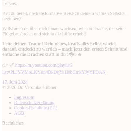
Lebens.
Bist du bereit, die transformative Reise zu deinem wahren Selbst zu
beginnen?
Willst auch du über dich hinauswachsen, wie ein Drache, der seine
Flügel ausbreitet und sich in die Lüfte erhebt?
Lebe deinen Traum! Dein neues, kraftvolles Selbst wartet
darauf, entdeckt zu werden – mach jetzt den ersten Schritt und
entfache die Drachenkraft in dir!
🐉✨🔥
👉 🔗
https://m.youtube.com/playlist?
list=PLJYVMoLKYdn4BkDqYa1l8bCmkYJyYFDAN
17. Juni 2024
© 2026 Dr. Veronika Hübner
Impressum
Datenschutz­erklärung
Cookie-Richtlinie (EU)
AGB
Rechtliches