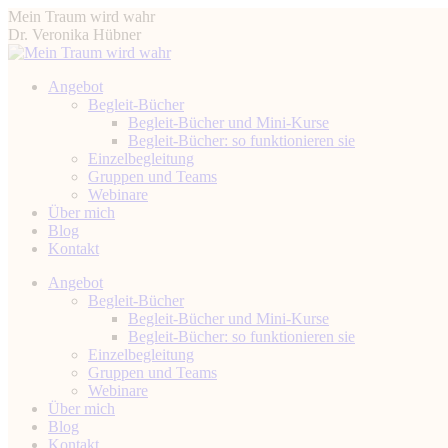
Zum
Mein Traum wird wahr
Inhalt
Dr. Veronika Hübner
springen
Angebot
Begleit-Bücher
Begleit-Bücher und Mini-Kurse
Begleit-Bücher: so funktionieren sie
Einzelbegleitung
Gruppen und Teams
Webinare
Über mich
Blog
Kontakt
Instagram
Facebook
YouTube
Linkedin
Angebot
page
page
page
page
Begleit-Bücher
opens
opens
opens
opens
Begleit-Bücher und Mini-Kurse
in
in
in
in
Begleit-Bücher: so funktionieren sie
new
new
new
new
Einzelbegleitung
window
window
window
window
Gruppen und Teams
Webinare
Über mich
Blog
Kontakt