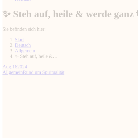
✨ Steh auf, heile & werde ganz 
Sie befinden sich hier:
Start
Deutsch
Allgemein
✨ Steh auf, heile &…
Aug.
16
2024
Allgemein
Rund um Spiritualität